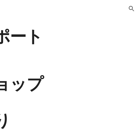
ion
ポート
ョップ
り