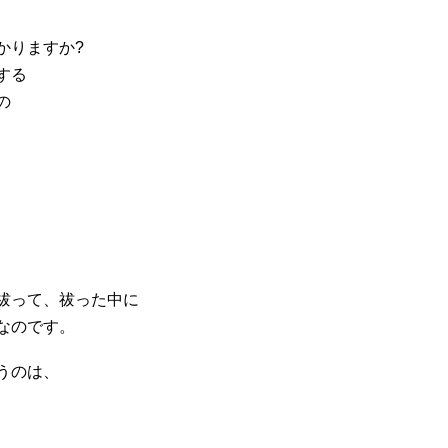
かりますか?
する
の
、
祓って、祓った中に
なのです。
うのは、