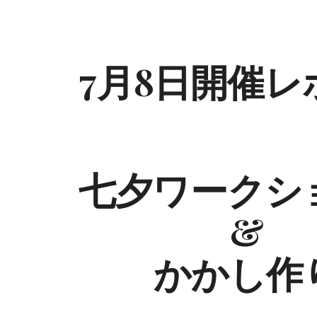
ip to main content
Skip to navigat
7
月
8
日開催レ
七夕ワークシ
&
かかし作