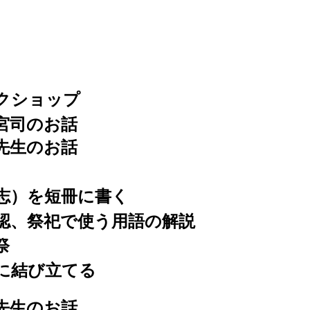
クショップ
宮司のお話
先生のお話
志）を短冊に書く
認、祭祀で使う用語の解説
祭
に結び立てる
先生のお話